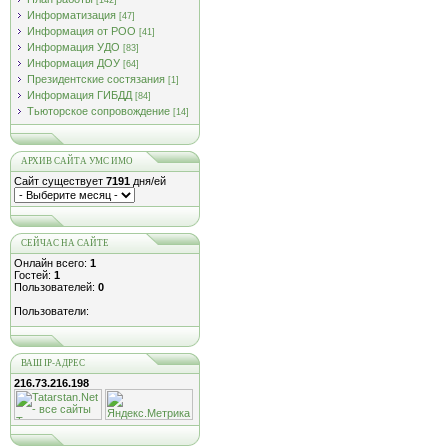
[142]
Информатизация
[47]
Информация от РОО
[41]
Информация УДО
[83]
Информация ДОУ
[64]
Президентские состязания
[1]
Информация ГИБДД
[84]
Тьюторское сопровождение
[14]
АРХИВ САЙТА УМС ИМО
Сайт существует
7191
дня/ей
СЕЙЧАС НА САЙТЕ
Онлайн всего:
1
Гостей:
1
Пользователей:
0
Пользователи:
ВАШ IP-АДРЕС
216.73.216.198