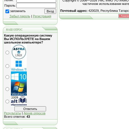
Логин:
Copyright © 2006—2026 УМС ИМО УО ИКМО "Г
частичном использовании мате
Пароль:
Почтовый адрес:
420029, Республика Татарст
запомнить
Забыл пароль
|
Регистрация
НАШ ОПРОС
Какую операционную систему
Вы ИСПОЛЬЗУЕТЕ на Вашем
школьном компьютере?
Результаты
|
Архив опросов
Всего ответов:
43