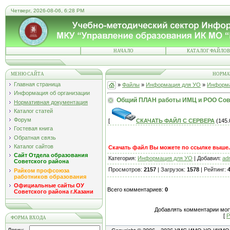
Четверг, 2026-08-06, 6:28 PM
НАЧАЛО
КАТАЛОГ ФАЙЛОВ
МЕНЮ САЙТА
НОРМА
Главная страница
»
Файлы
»
Информация для УО
»
Информа
Информация об организации
Общий ПЛАН работы ИМЦ и РОО Сове
Нормативная документация
Каталог статей
Форум
[
СКАЧАТЬ ФАЙЛ С СЕРВЕРА
(145.0
Гостевая книга
Обратная связь
Каталог сайтов
Скачать файл Вы можете по ссылке выше..
Сайт Отдела образования
Категория:
Информация для УО
| Добавил:
ad
Советского района
Просмотров:
2157
| Загрузок:
1578
| Рейтинг:
4
Райком профсоюза
работников образования
Официальные сайты ОУ
Всего комментариев:
0
Советского района г.Казани
Добавлять комментарии могу
[
Р
ФОРМА ВХОДА