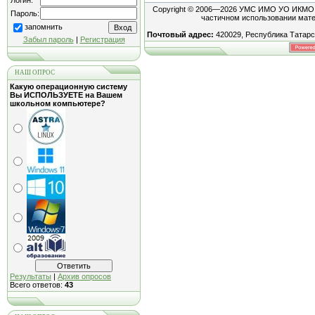
Логин:
Copyright © 2006—2026 УМС ИМО УО ИКМО "Г
Пароль:
частичном использовании мате
запомнить
Почтовый адрес:
420029, Республика Татарст
Забыл пароль
|
Регистрация
НАШ ОПРОС
Какую операционную систему
Вы ИСПОЛЬЗУЕТЕ на Вашем
школьном компьютере?
Результаты
|
Архив опросов
Всего ответов:
43