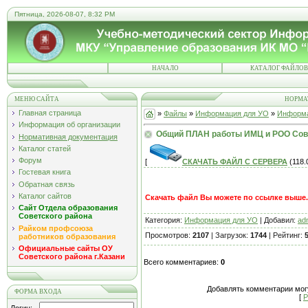
Пятница, 2026-08-07, 8:32 PM
НАЧАЛО
КАТАЛОГ ФАЙЛОВ
МЕНЮ САЙТА
НОРМА
Главная страница
»
Файлы
»
Информация для УО
»
Информа
Информация об организации
Общий ПЛАН работы ИМЦ и РОО Сове
Нормативная документация
Каталог статей
Форум
[
СКАЧАТЬ ФАЙЛ С СЕРВЕРА
(118.0
Гостевая книга
Обратная связь
Каталог сайтов
Скачать файл Вы можете по ссылке выше..
Сайт Отдела образования
Советского района
Категория:
Информация для УО
| Добавил:
ad
Райком профсоюза
Просмотров:
2107
| Загрузок:
1744
| Рейтинг:
5
работников образования
Официальные сайты ОУ
Советского района г.Казани
Всего комментариев:
0
Добавлять комментарии могу
ФОРМА ВХОДА
[
Р