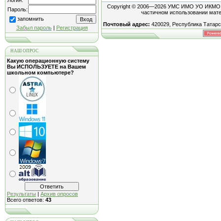
Логин:
Copyright © 2006—2026 УМС ИМО УО ИКМО "Г
Пароль:
частичном использовании мате
запомнить
Почтовый адрес:
420029, Республика Татарст
Забыл пароль
|
Регистрация
НАШ ОПРОС
Какую операционную систему
Вы ИСПОЛЬЗУЕТЕ на Вашем
школьном компьютере?
Результаты
|
Архив опросов
Всего ответов:
43