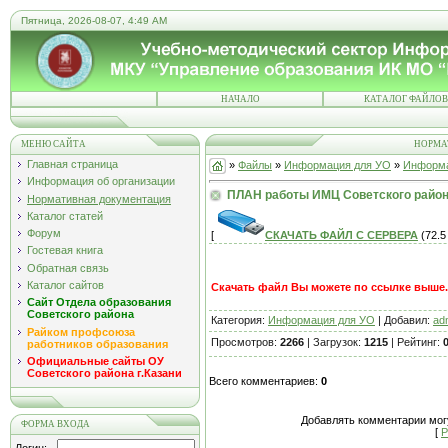
Пятница, 2026-08-07, 4:49 AM
НАЧАЛО
КАТАЛОГ ФАЙЛОВ
МЕНЮ САЙТА
НОРМА
Главная страница
»
Файлы
»
Информация для УО
»
Информа
Информация об организации
ПЛАН работы ИМЦ Советского район
Нормативная документация
Каталог статей
Форум
[
СКАЧАТЬ ФАЙЛ С СЕРВЕРА
(72.5 
Гостевая книга
Обратная связь
Каталог сайтов
Скачать файл Вы можете по ссылке выше..
Сайт Отдела образования
Советского района
Категория:
Информация для УО
| Добавил:
ad
Райком профсоюза
Просмотров:
2266
| Загрузок:
1215
| Рейтинг:
0
работников образования
Официальные сайты ОУ
Советского района г.Казани
Всего комментариев:
0
Добавлять комментарии могу
ФОРМА ВХОДА
[
Р